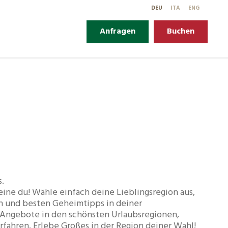
DE
U
IT
A
EN
G
Anfragen
Buchen
s.
eine du! Wähle einfach deine Lieblingsregion aus,
ren und besten Geheimtipps in deiner
d Angebote in den schönsten Urlaubsregionen,
rfahren. Erlebe Großes in der Region deiner Wahl!