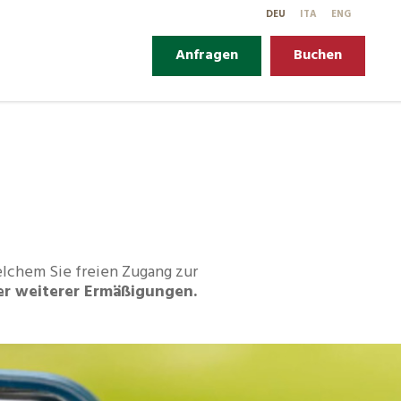
DE
U
IT
A
EN
G
Anfragen
Buchen
lchem Sie freien Zugang zur
ler weiterer Ermäßigungen.