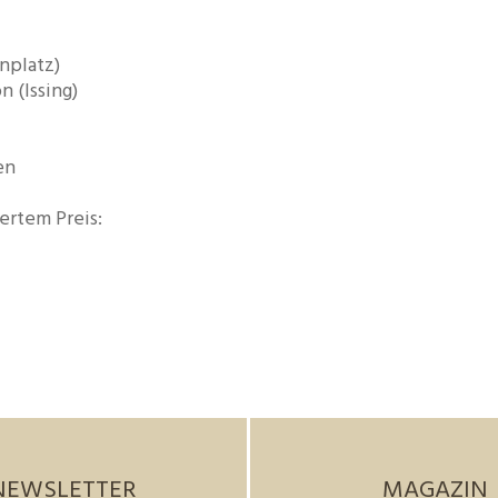
onplatz)
n (Issing)
en
ertem Preis:
NEWSLETTER
MAGAZIN