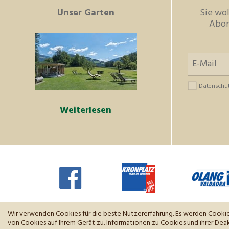
Unser Garten
Sie wol
Abon
Datenschu
Weiterlesen
Wir verwenden Cookies für die beste Nutzererfahrung. Es werden Cookie
von Cookies auf Ihrem Gerät zu. Informationen zu Cookies und ihrer Deak
©
2026
Hotel Scherer
.
MwSt-Nr. 02654970215
.
CIN: IT021106A1LXUGNIA5
Impre