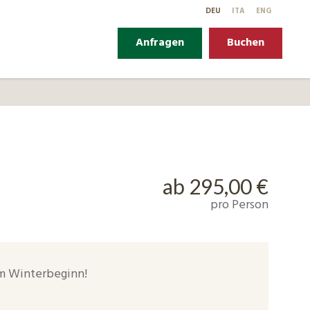
DE
U
IT
A
EN
G
Anfragen
Buchen
ab 295,00 €
pro Person
m Winterbeginn!