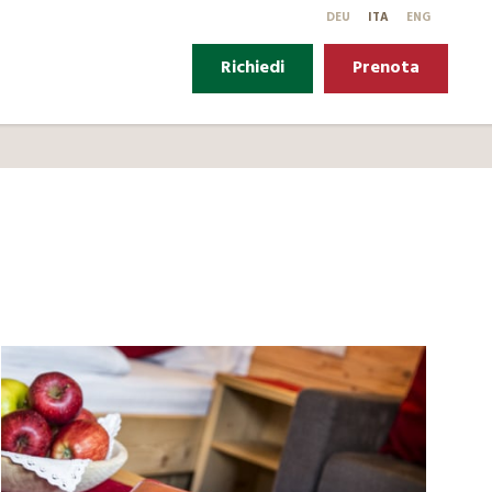
DE
U
IT
A
EN
G
Richiedi
Prenota