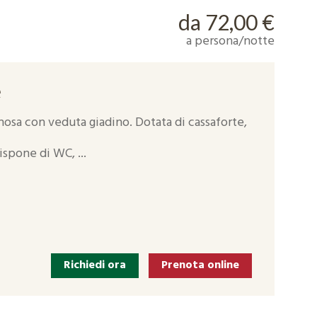
da 72,00 €
a persona/notte
e
osa con veduta giadino. Dotata di cassaforte,
spone di WC, ...
Richiedi ora
Prenota online