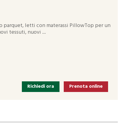
 parquet, letti con materassi PillowTop per un
vi tessuti, nuovi ...
Richiedi ora
Prenota online