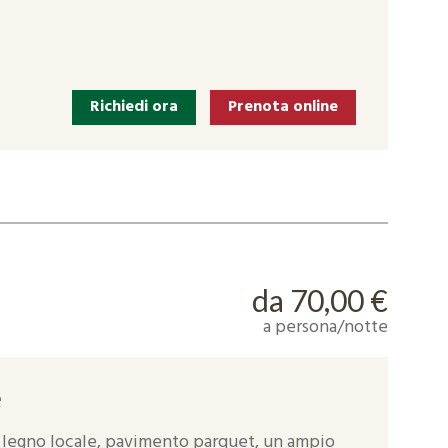
Richiedi ora
Prenota online
da 70,00 €
a persona/notte
e
 legno locale, pavimento parquet, un ampio