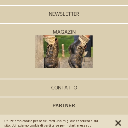
NEWSLETTER
MAGAZIN
CONTATTO
PARTNER
Utilizziamo cookie per assicurarti una migliore esperienza sul
©
2026
Hotel Scherer
.
Part. IVA 02654970215
.
CIN: IT021106A1LXUGNIA5
sito. Utilizziamo cookie di parti terze per inviarti messaggi
Credits
Informativa privacy
Sitemap
Cookies