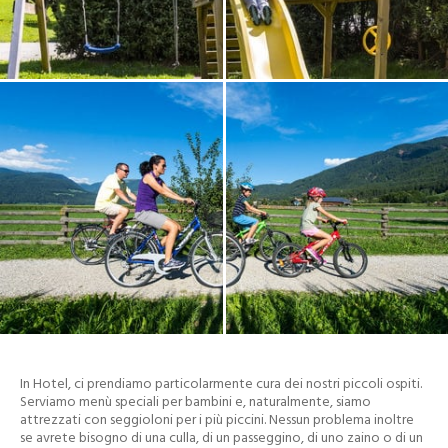
In Hotel, ci prendiamo particolarmente cura dei nostri piccoli ospiti.
Serviamo menù speciali per bambini e, naturalmente, siamo
attrezzati con seggioloni per i più piccini. Nessun problema inoltre
se avrete bisogno di una culla, di un passeggino, di uno zaino o di un