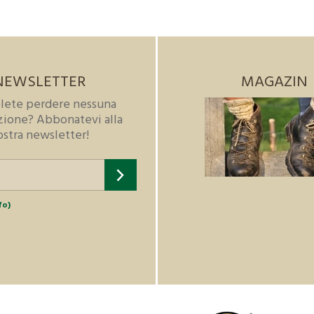
NEWSLETTER
MAGAZIN
lete perdere nessuna
zione? Abbonatevi alla
ostra newsletter!
fo)