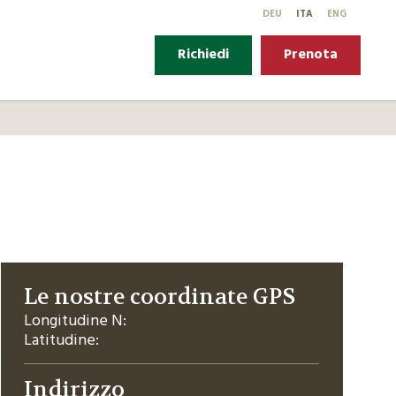
DE
U
IT
A
EN
G
Richiedi
Prenota
Le nostre coordinate GPS
Longitudine N:
Latitudine:
Indirizzo